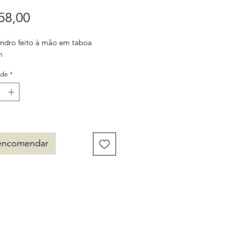
Preço
58,00
lindro feito à mão em taboa
m
ade
*
encomendar