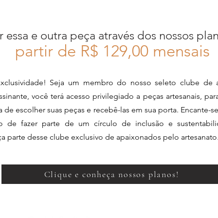
r essa e outra peça através dos nossos pla
partir de R$ 12
9,00 mensais
xclusividade! Seja um membro do nosso seleto clube de a
sinante, você terá acesso privilegiado a peças artesanais, pa
ia de escolher suas peças e recebê-las em sua porta. Encante-s
de fazer parte de um círculo de inclusão e sustentabili
aça parte desse clube exclusivo de apaixonados pelo artesanato
Clique e conheça nossos planos!
Perguntas Frequentes