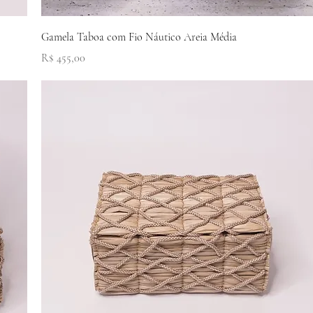
Visualização rápida
Gamela Taboa com Fio Náutico Areia Média
Preço
R$ 455,00