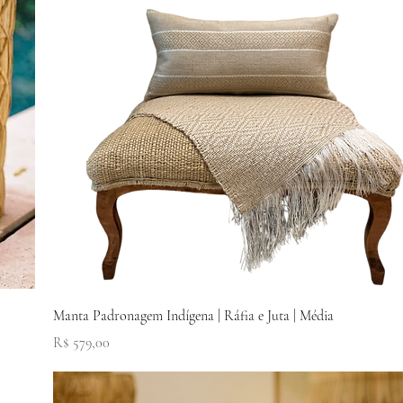
Visualização rápida
Manta Padronagem Indígena | Ráfia e Juta | Média
Preço
R$ 579,00