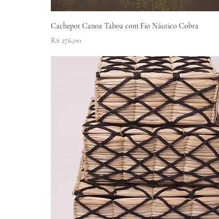
Visualização rápida
Cachepot Canoa Taboa com Fio Náutico Cobra
Preço
R$ 276,00