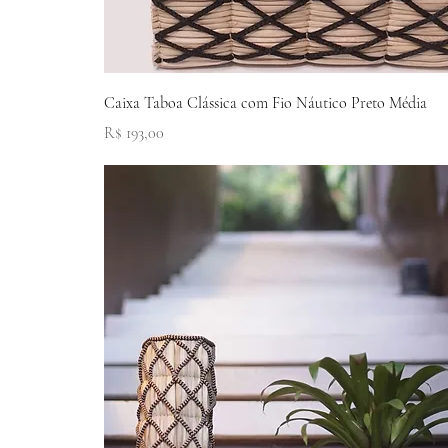
Visualização rápida
Caixa Taboa Clássica com Fio Náutico Preto Média
Preço
R$ 193,00