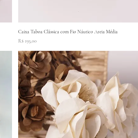
Visualização rápida
Caixa Taboa Clássica com Fio Náutico Areia Média
Preço
R$ 193,00