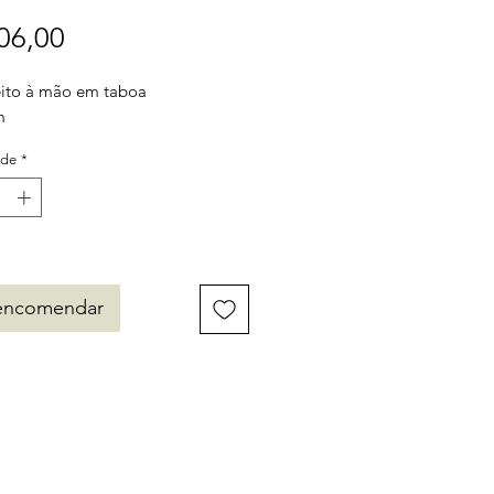
Preço
06,00
eito à mão em taboa
m
ade
*
encomendar