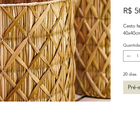
R$ 5
Cesto f
40x40c
Quantid
20 dias
Pré-