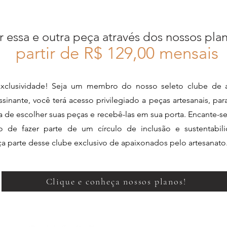
r essa e outra peça através dos nossos pla
partir de R$ 12
9,00 mensais
xclusividade! Seja um membro do nosso seleto clube de a
sinante, você terá acesso privilegiado a peças artesanais, pa
ia de escolher suas peças e recebê-las em sua porta. Encante-s
de fazer parte de um círculo de inclusão e sustentabili
aça parte desse clube exclusivo de apaixonados pelo artesanato
Clique e conheça nossos planos!
Perguntas Frequentes