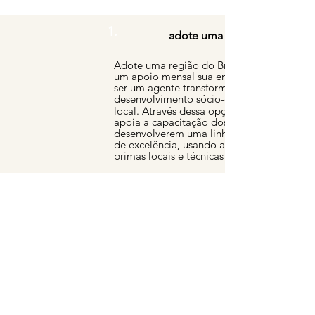
1.
adote uma região
Adote uma região do Brasil e, com
um apoio mensal sua empresa pode
ser um agente transformador do
des
envolvimento sócio-econômico
local.
A
través dessa opção, você
apoia a capacitação dos artesãos a
desenvolverem uma linha de produtos
de excelência, usando as matérias-
primas locais e técnicas regionais.
2.
desenvolva produtos
exclusivos
Sua empresa pode desenvolver uma
linha de produtos exclusivos em
parceria com a Artesa Design. Esses
produtos podem ser presentes para
clientes, para equipe interna ou para