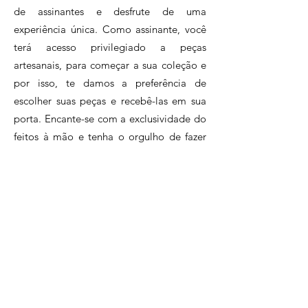
café reciclados como matéria-
de assinantes e desfrute de uma
prima, Cristina é uma mestra
experiência única. Como assinante, você
na arte de transformar o que
terá acesso privilegiado a peças
seria descartado em peças
artesanais, para começar a sua coleção e
encantadoras e funcionais.
por isso, te damos a preferência de
escolher suas peças e recebê-las em sua
porta. Encante-se com a exclusividade do
feitos à mão e tenha o orgulho de fazer
parte de um círculo de inclusão e
sustentabilidade, apoiando o artesanato
brasileiro.Assine agora e faça parte desse
clube exclusivo de apaixonados pelo
artesanato.
Clique e conheça nossos planos!