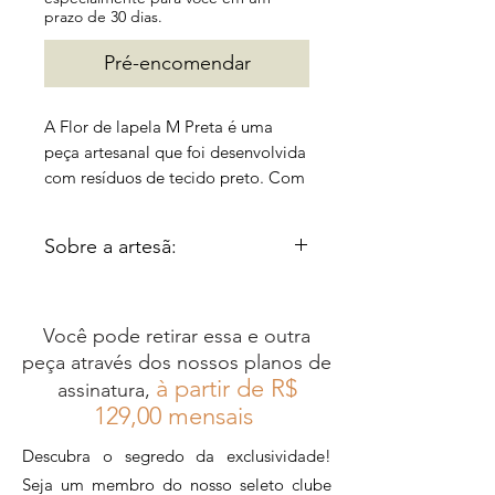
prazo de 30 dias.
Pré-encomendar
A Flor de lapela M Preta é uma
peça artesanal que foi desenvolvida
com resíduos de tecido preto. Com
um visual elegante e sofisticado, ela
pode ser utilizada em roupas,
Sobre a artesã:
bolsas e acessórios femininos,
dando um toque único e exclusivo
Cristina Dias é uma artesã do
ao seu look. Além disso, sua
Rio de Janeiro, cuja paixão
qualidade é excepcional,
Você pode retirar essa e outra
pelas flores a levou a criar
garantindo durabilidade e
peça através dos nossos planos de
lindos objetos de decoração,
resistência.
à partir de R$
assinatura,
de maneira completamente
12
9,00 mensais
sustentável. Utilizando
Descubra o segredo da exclusividade!
resíduos de tecido e filtros de
Seja um membro do nosso seleto clube