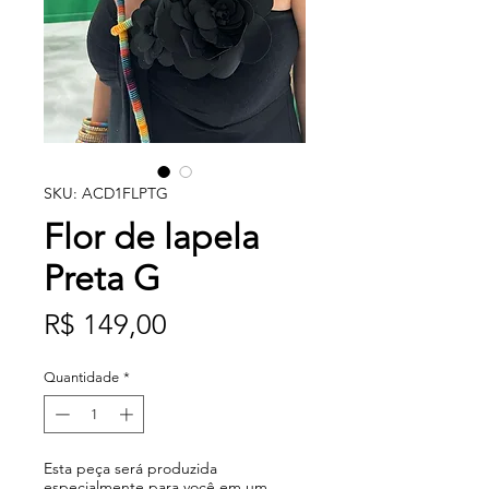
SKU: ACD1FLPTG
Flor de lapela
Preta G
Preço
R$ 149,00
Quantidade
*
Esta peça será produzida
especialmente para você em um