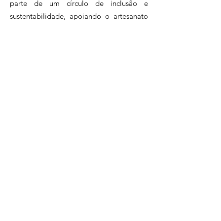
parte de um círculo de inclusão e
sustentabilidade, apoiando o artesanato
brasileiro.Assine agora e faça parte desse
clube exclusivo de apaixonados pelo
artesanato.
Clique e conheça nossos planos!
Perguntas Frequentes
Políticas da Loja
atendimento@artesadesign.com.br
. |
(21)96983-7058
Artesa Design LTDA - R. João Borges, 97 -