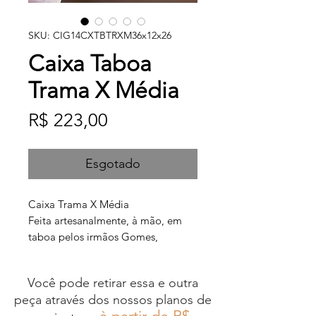
SKU: CIG14CXTBTRXM36x12x26
Caixa Taboa
Trama X Média
Preço
R$ 223,00
Esgotado
Caixa Trama X
Média
Feita artesanalmente, à mão, em
taboa pelos irmãos Gomes,
artesãos da Região dos Lagos, no
Rio de Janeiro.
Você pode retirar essa e outra
peça através dos nossos planos de
Medidas 36 x 12 x 26 cm