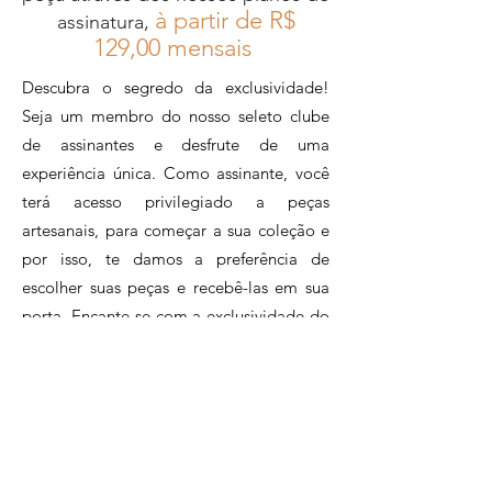
lindos objetos de decoração,
à partir de R$
assinatura,
de maneira completamente
12
9,00 mensais
sustentável. Utilizando
Descubra o segredo da exclusividade!
resíduos de tecido e filtros de
Seja um membro do nosso seleto clube
café reciclados como matéria-
de assinantes e desfrute de uma
prima, Cristina é uma mestra
experiência única. Como assinante, você
na arte de transformar o que
terá acesso privilegiado a peças
seria descartado em peças
artesanais, para começar a sua coleção e
encantadoras e funcionais.
por isso, te damos a preferência de
escolher suas peças e recebê-las em sua
porta. Encante-se com a exclusividade do
feitos à mão e tenha o orgulho de fazer
parte de um círculo de inclusão e
sustentabilidade, apoiando o artesanato
brasileiro.Assine agora e faça parte desse
clube exclusivo de apaixonados pelo
artesanato.