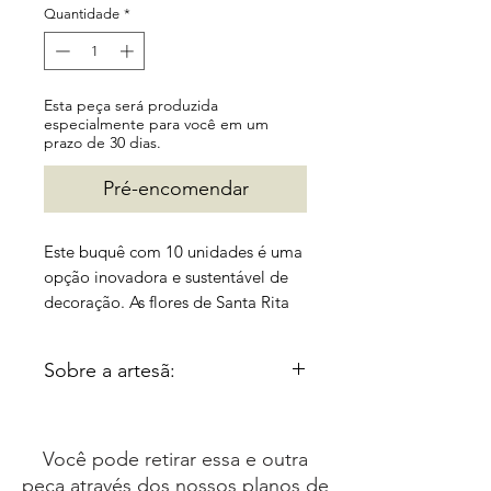
Quantidade
*
Esta peça será produzida
especialmente para você em um
prazo de 30 dias.
Pré-encomendar
Este buquê com 10 unidades é uma
opção inovadora e sustentável de
decoração. As flores de Santa Rita
são produzidas de forma artesanal
com a utilização de resíduos de
Sobre a artesã:
filtro de café, o que traz um charme
único e diferenciado para o
Cristina Dias é uma artesã do
ambiente.
Rio de Janeiro, cuja paixão
Você pode retirar essa e outra
pelas flores a levou a criar
peça através dos nossos planos de