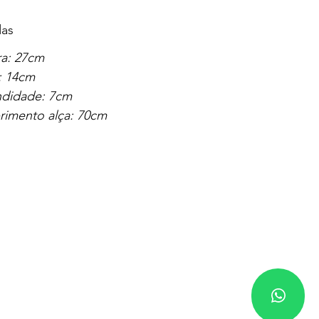
as
ra: 27cm
: 14cm
ndidade: 7cm
imento alça: 70cm