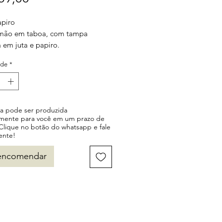
apiro
 mão em taboa, com tampa
 em juta e papiro.
 fio dourado e preto.
ade
*
a com design clássico e
e.
ça pode ser produzida
lmente para você em um prazo de
 Clique no botão do whatsapp e fale
ente!
encomendar