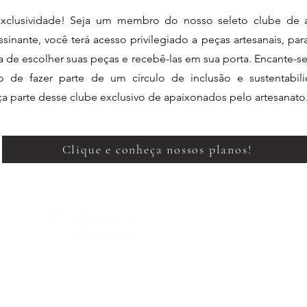
xclusividade! Seja um membro do nosso seleto clube de a
sinante, você terá acesso privilegiado a peças artesanais, pa
ia de escolher suas peças e recebê-las em sua porta. Encante-s
de fazer parte de um círculo de inclusão e sustentabili
aça parte desse clube exclusivo de apaixonados pelo artesanato
Clique e conheça nossos planos!
Perguntas Frequentes
Políticas da Loja
atendimento@artesadesign.com.br
. | (21)96983-7058
Artesa Design LTDA - R. João Borges, 97 - Gávea. | 50.204.686/0001-00