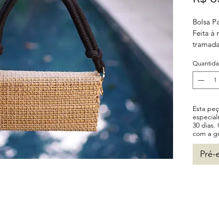
Bolsa P
Feita à
tramada
Alça em
Quantid
Uma peç
elegant
Esta pe
especia
30 dias.
com a g
Pré-