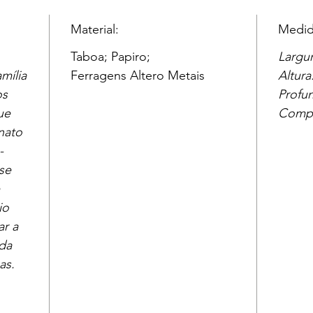
Material:
Medid
Taboa; Papiro;
Largu
mília
Ferragens Altero Metais
Altura
os
Profu
ue
Compr
nato
-
se
io
ar a
da
as.