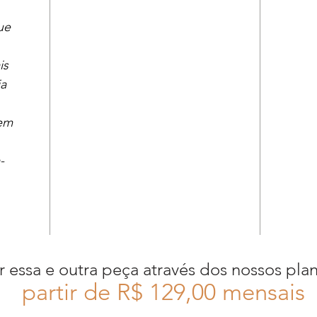
ue
is
ia
 em
-
r essa e outra peça através dos nossos pla
partir de R$ 12
9,00 mensais