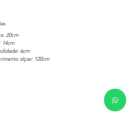
as
ra: 20cm
: 14cm
ndidade: 6cm
imento alças: 120cm