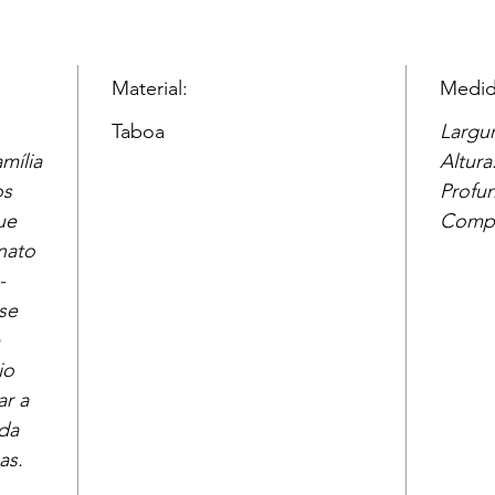
Material:
Medid
Taboa
Largu
mília
Altura
os
Profu
ue
Compr
nato
-
se
io
ar a
da
as.