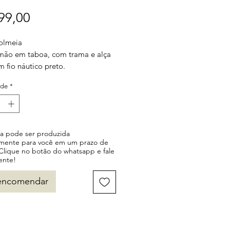
Preço
99,00
olmeia
 mão em taboa, com trama e alça
 fio náutico preto.
vel também na cor areia e
ade
*
o.
ça pode ser produzida
lmente para você em um prazo de
 Clique no botão do whatsapp e fale
ente!
encomendar