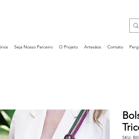
rios
Seja Nosso Parceiro
O Projeto
Artesãos
Contato
Perg
Bol
Tric
SKU: B