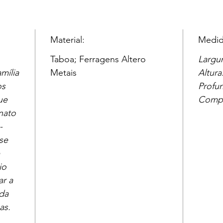
Material:
Medid
Taboa; Ferragens Altero
Largu
mília
Metais
Altura
os
Profu
ue
Compr
nato
-
se
io
ar a
da
as.