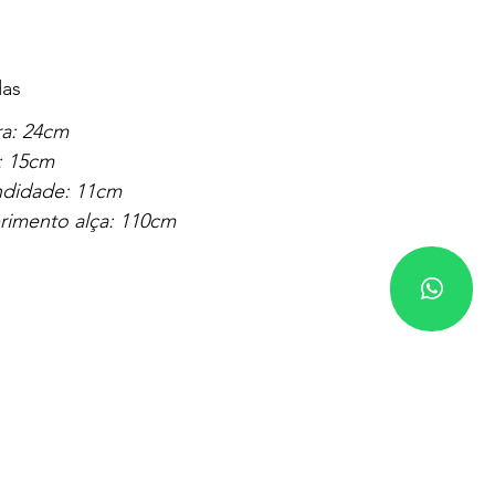
as
ra: 24cm
: 15cm
ndidade: 11cm
imento alça: 110cm