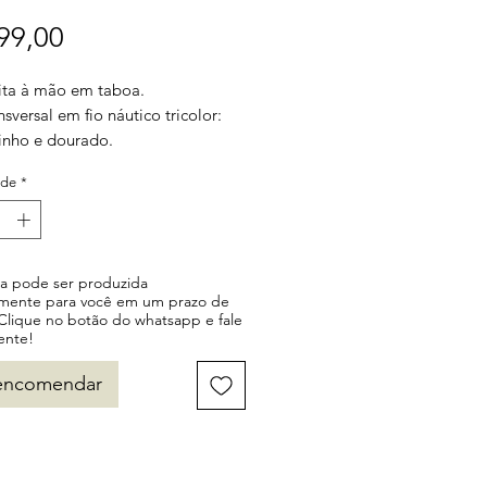
Preço
99,00
eita à mão em taboa.
nsversal em fio náutico tricolor:
vinho e dourado.
ro em tecido.
ade
*
vel também em cinza, preto e
.
ça pode ser produzida
lmente para você em um prazo de
 Clique no botão do whatsapp e fale
ente!
encomendar