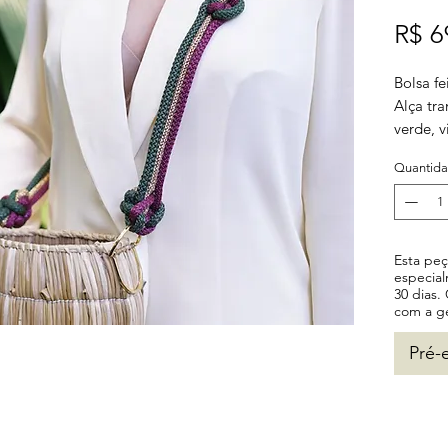
R$ 6
Bolsa f
Alça tra
verde, 
Com for
Quantid
Disponí
dourado
Esta pe
especia
30 dias.
com a g
Pré-