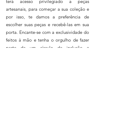
terá acesso privilegiado a peças
artesanais, para começar a sua coleção e
por isso, te damos a preferência de
escolher suas peças e recebê-las em sua
porta. Encante-se com a exclusividade do
feitos à mão e tenha o orgulho de fazer
parte de um círculo de inclusão e
sustentabilidade, apoiando o artesanato
brasileiro.Assine agora e faça parte desse
clube exclusivo de apaixonados pelo
artesanato.
Clique e conheça nossos planos!
Perguntas Frequentes