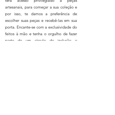
terá acesso privilegiado a peças
peças.
artesanais, para começar a sua coleção e
por isso, te damos a preferência de
escolher suas peças e recebê-las em sua
porta. Encante-se com a exclusividade do
feitos à mão e tenha o orgulho de fazer
parte de um círculo de inclusão e
sustentabilidade, apoiando o artesanato
brasileiro.Assine agora e faça parte desse
clube exclusivo de apaixonados pelo
artesanato.
Clique e conheça nossos planos!
Perguntas Frequentes