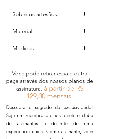
and knotted finalization. Perfect for
everyday use, it goes from brunch to
Sobre os artesãos:
the office. Material: taboa Artisan
producers: Irmão Gomes and Mario
Irmãos Gomes:
Freitas Dimensions: Length: 22cm
Material:
Os Irmão Gomes são uma
Height: 13cm Width: 7cm Weight:
família de oito irmãos da
Taboa
0.26Kg
Medidas
Região dos Lagos, no Rio de
Janeiro, que aprendeu o
Largura: 21cm
ofício do artesanato com o já
Altura: 11cm
Você pode retirar essa e outra
falecido pai, um ex-
Profundidade: 6cm
peça através dos nossos planos de
caminhoneiro que precisou
Comprimento alça: 115cm
à partir de R$
assinatura,
se reinventar
12
9,00 mensais
profissionalmente após sofrer
Descubra o segredo da exclusividade!
um acidente. Veio dele a
Seja um membro do nosso seleto clube
habilidade de trabalhar a
de assinantes e desfrute de uma
taboa, sempre com a ajuda
experiência única. Como assinante, você
da família na produção das