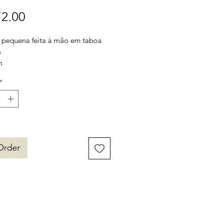
Price
2.00
pequena feita à mão em taboa
a
m
*
vel também nos tamanhos
8cm
8cm
Order