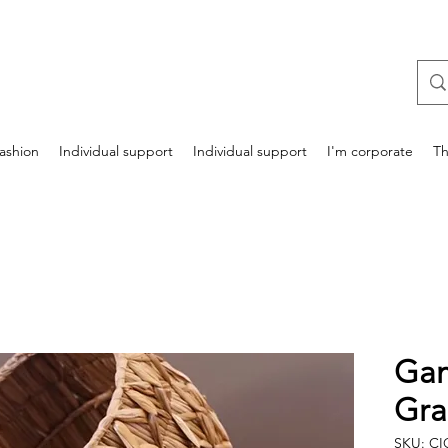
ashion
Individual support
Individual support
I'm corporate
Th
Gam
Gr
SKU: C