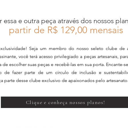
r essa e outra peça através dos nossos pla
partir de R$ 12
9,00 mensais
xclusividade! Seja um membro do nosso seleto clube de a
sinante, você terá acesso privilegiado a peças artesanais, pa
ia de escolher suas peças e recebê-las em sua porta. Encante-s
de fazer parte de um círculo de inclusão e sustentabili
aça parte desse clube exclusivo de apaixonados pelo artesanato
Clique e conheça nossos planos!
Perguntas Frequentes