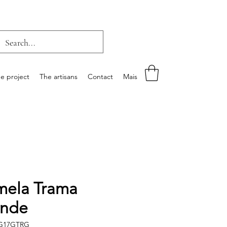
e project
The artisans
Contact
Mais
ela Trama
ande
IG17GTRG