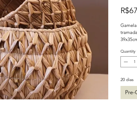
R$67
Gamela 
tramad
39x35c
Quantity
disponí
P 18x1
M 25x2
20 dias
Pre-