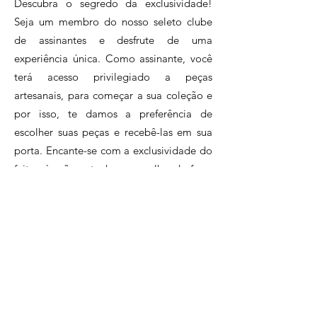
Descubra o segredo da exclusividade!
resíduos de tecido e filtros de
Seja um membro do nosso seleto clube
café reciclados como matéria-
de assinantes e desfrute de uma
prima, Cristina é uma mestra
experiência única. Como assinante, você
na arte de transformar o que
terá acesso privilegiado a peças
seria descartado em peças
artesanais, para começar a sua coleção e
encantadoras e funcionais.
por isso, te damos a preferência de
escolher suas peças e recebê-las em sua
porta. Encante-se com a exclusividade do
feitos à mão e tenha o orgulho de fazer
parte de um círculo de inclusão e
sustentabilidade, apoiando o artesanato
brasileiro.Assine agora e faça parte desse
clube exclusivo de apaixonados pelo
artesanato.
Clique e conheça nossos planos!