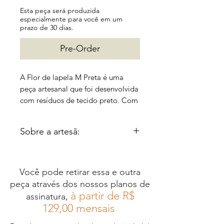
Esta peça será produzida
especialmente para você em um
prazo de 30 dias.
Pre-Order
A Flor de lapela M Preta é uma
peça artesanal que foi desenvolvida
com resíduos de tecido preto. Com
um visual elegante e sofisticado, ela
pode ser utilizada em roupas,
Sobre a artesã:
bolsas e acessórios femininos,
dando um toque único e exclusivo
Cristina Dias é uma artesã do
ao seu look. Além disso, sua
Rio de Janeiro, cuja paixão
qualidade é excepcional,
Você pode retirar essa e outra
pelas flores a levou a criar
garantindo durabilidade e
peça através dos nossos planos de
lindos objetos de decoração,
resistência.
à partir de R$
assinatura,
de maneira completamente
12
9,00 mensais
sustentável. Utilizando