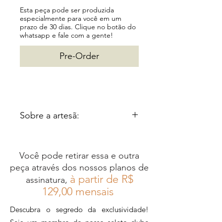
Esta peça pode ser produzida
especialmente para você em um
prazo de 30 dias. Clique no botão do
whatsapp e fale com a gente!
Pre-Order
Sobre a artesã:
Vera Oliveira é uma talentosa
artesã do estado do Rio de
Você pode retirar essa e outra
Janeiro, especialista na
peça através dos nossos planos de
criação de peças em
à partir de R$
assinatura,
macramê e crochê, nas quais
12
9,00 mensais
utiliza linhas para conceber
Descubra o segredo da exclusividade!
bijuterias únicas e cheias de