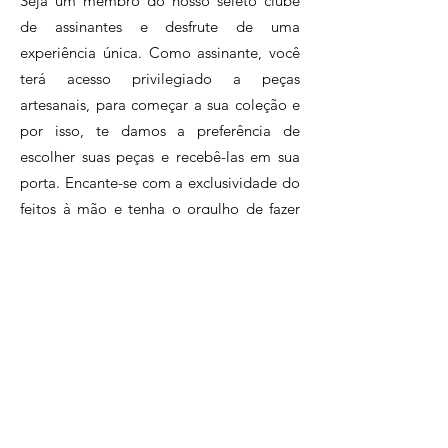
Seja um membro do nosso seleto clube
estilo. Sua inspiração é
de assinantes e desfrute de uma
profundamente enraizada na
experiência única. Como assinante, você
riqueza e na diversidade da
terá acesso privilegiado a peças
cultura ancestral africana,
artesanais, para começar a sua coleção e
refletida nas suas criações
por isso, te damos a preferência de
através de uma vibrante
escolher suas peças e recebê-las em sua
mistura de cores e texturas.
porta. Encante-se com a exclusividade do
feitos à mão e tenha o orgulho de fazer
parte de um círculo de inclusão e
sustentabilidade, apoiando o artesanato
brasileiro.Assine agora e faça parte desse
clube exclusivo de apaixonados pelo
artesanato.
Clique e conheça nossos planos!