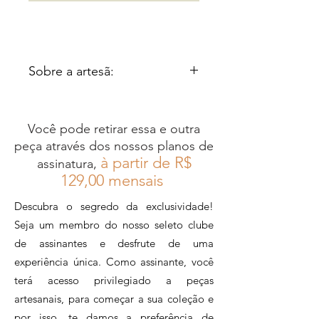
Sobre a artesã:
Vera Oliveira é uma talentosa
artesã do estado do Rio de
Você pode retirar essa e outra
Janeiro, especialista na
peça através dos nossos planos de
criação de peças em
à partir de R$
assinatura,
macramê e crochê, nas quais
12
9,00 mensais
utiliza linhas para conceber
Descubra o segredo da exclusividade!
bijuterias únicas e cheias de
Seja um membro do nosso seleto clube
estilo. Sua inspiração é
de assinantes e desfrute de uma
profundamente enraizada na
experiência única. Como assinante, você
riqueza e na diversidade da
terá acesso privilegiado a peças
cultura ancestral africana,
artesanais, para começar a sua coleção e
refletida nas suas criações
por isso, te damos a preferência de