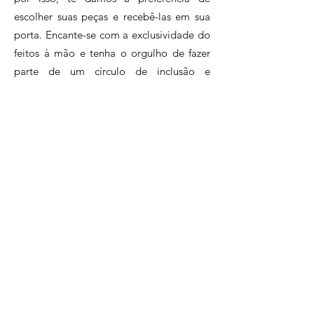
através de uma vibrante
escolher suas peças e recebê-las em sua
mistura de cores e texturas.
porta. Encante-se com a exclusividade do
feitos à mão e tenha o orgulho de fazer
parte de um círculo de inclusão e
sustentabilidade, apoiando o artesanato
brasileiro.Assine agora e faça parte desse
clube exclusivo de apaixonados pelo
artesanato.
Clique e conheça nossos planos!
Perguntas Frequentes
Políticas da Loja