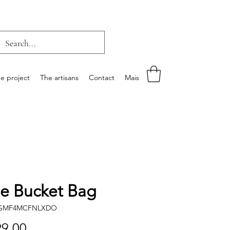
e project
The artisans
Contact
Mais
tle Bucket Bag
IGMF4MCFNLXDO
Price
9.00