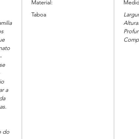
Material:
Medid
Taboa
Largu
mília
Altura
os
Profu
ue
Compr
nato
-
se
io
ar a
da
as.
o do