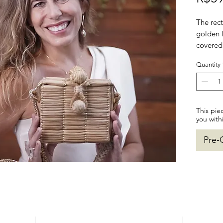
The rec
golden l
covered
handles 
Quantity
sophisti
perfect
Material
Gomes a
This pie
Length:
you with
Weight:
Pre-