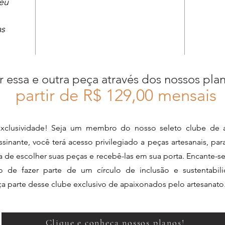
seu
as
.
r essa e outra peça através dos nossos pla
partir de R$ 12
9,00 mensais
xclusividade! Seja um membro do nosso seleto clube de a
sinante, você terá acesso privilegiado a peças artesanais, pa
ia de escolher suas peças e recebê-las em sua porta. Encante-s
de fazer parte de um círculo de inclusão e sustentabili
aça parte desse clube exclusivo de apaixonados pelo artesanato
Clique e conheça nossos planos!