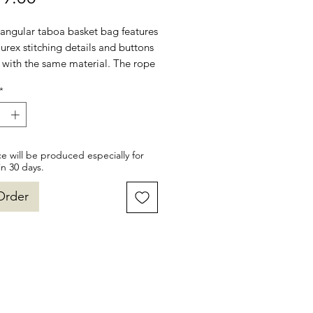
tangular taboa basket bag features
urex stitching details and buttons
 with the same material. The rope
bring a mix of traditional and
*
cated style, making this piece the
 companion for evening looks.
: taboa. Crafting artisans: Irmãos
nd Mario Freitas. Dimensions:
ce will be produced especially for
 16cm Height: 14cm Width: 6cm
in 30 days.
 0.25kg.
Order