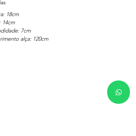
as
ra: 18cm
: 14cm
ndidade: 7cm
imento alça: 120cm