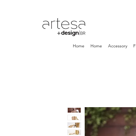
Home
Home
Accessory
F