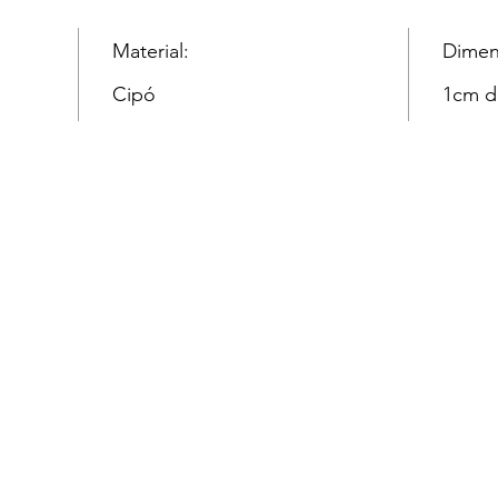
Material:
Dimen
Cipó
1cm d