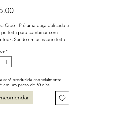
Preço
5,00
ira Cipó - P é uma peça delicada e
, perfeita para combinar com
r look. Sendo um acessório feito
mão em cipó, essa pulseira é uma
ade
*
sustentável e artesanal!
ra natural do cipó adiciona um
stico e único a essa pulseira
a. Use sozinha ou combinada com
a será produzida especialmente
ulseiras para um visual ainda mais
ê em um prazo de 30 dias.
.
encomendar