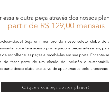
r essa e outra peça através dos nossos pla
partir de R$ 12
9,00 mensais
xclusividade! Seja um membro do nosso seleto clube de a
sinante, você terá acesso privilegiado a peças artesanais, pa
ia de escolher suas peças e recebê-las em sua porta. Encante-s
de fazer parte de um círculo de inclusão e sustentabili
aça parte desse clube exclusivo de apaixonados pelo artesanato
Clique e conheça nossos planos!
Perguntas Frequentes