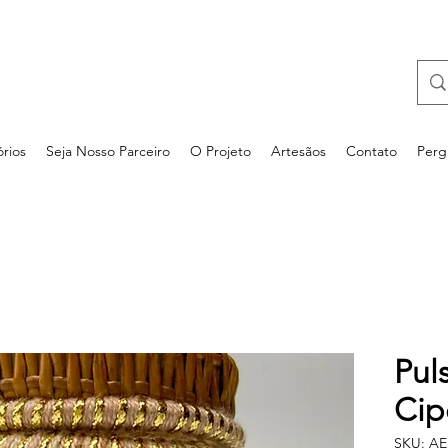
rios
Seja Nosso Parceiro
O Projeto
Artesãos
Contato
Perg
Pul
Cip
SKU: A