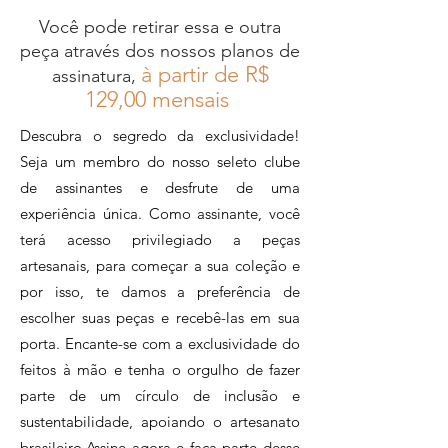
Essa peça foi feita artesanalmente,
Você pode retirar essa e outra
à mão, pelos Irmãos Gomes e por
peça através dos nossos planos de
Mário Freitas, artesãos da Região
à partir de R$
assinatura,
dos Lagos e da região
12
9,00 mensais
metropolitana do Rio de Janeiro.
Descubra o segredo da exclusividade!
Luminária em taboa 70 cm de
Seja um membro do nosso seleto clube
diâmetro
de assinantes e desfrute de uma
Pendente macramê 90 cm
experiência única. Como assinante, você
comprimento
terá acesso privilegiado a peças
Disponível também com 60 cm de
artesanais, para começar a sua coleção e
diâmetro
por isso, te damos a preferência de
escolher suas peças e recebê-las em sua
Temos outras opções de cores para
porta. Encante-se com a exclusividade do
o acabamento em macramê
feitos à mão e tenha o orgulho de fazer
parte de um círculo de inclusão e
sustentabilidade, apoiando o artesanato
brasileiro.Assine agora e faça parte desse