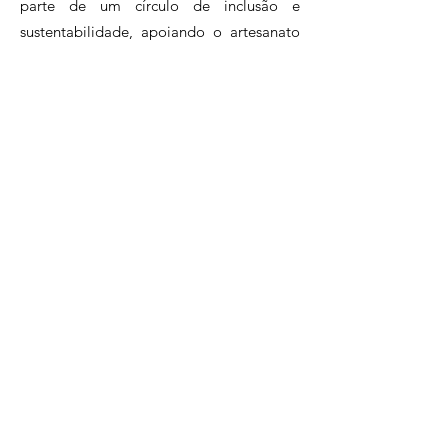
parte de um círculo de inclusão e
sustentabilidade, apoiando o artesanato
brasileiro.Assine agora e faça parte desse
clube exclusivo de apaixonados pelo
artesanato.
Clique e conheça nossos planos!
Perguntas Frequentes
Políticas da Loja
atendimento@artesadesign.com.br
. |
(21)96983-7058
Artesa Design LTDA - R. João Borges, 97 -