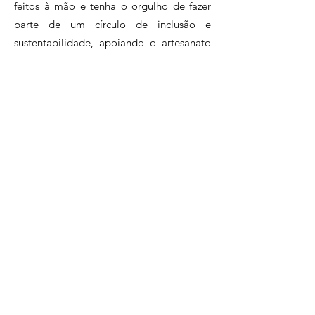
feitos à mão e tenha o orgulho de fazer
parte de um círculo de inclusão e
sustentabilidade, apoiando o artesanato
brasileiro.Assine agora e faça parte desse
clube exclusivo de apaixonados pelo
artesanato.
Clique e conheça nossos planos!
Perguntas Frequentes
Políticas da Loja
atendimento@artesadesign.com.br
. |
(21)96983-7058