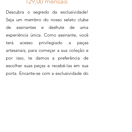
12
9,00 mensais
Para maiores informações,
Descubra o segredo da exclusividade!
entre em contato através do nosso
Seja um membro do nosso seleto clube
WhatsApp +55 21 96983 7058
de assinantes e desfrute de uma
experiência única. Como assinante, você
terá acesso privilegiado a peças
artesanais, para começar a sua coleção e
por isso, te damos a preferência de
escolher suas peças e recebê-las em sua
porta. Encante-se com a exclusividade do
feitos à mão e tenha o orgulho de fazer
parte de um círculo de inclusão e
sustentabilidade, apoiando o artesanato
brasileiro.Assine agora e faça parte desse
clube exclusivo de apaixonados pelo
artesanato.