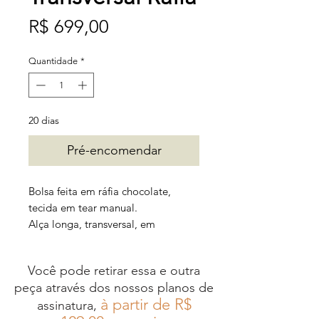
Preço
R$ 699,00
Quantidade
*
20 dias
Pré-encomendar
Bolsa feita em ráfia chocolate,
tecida em tear manual.
Alça longa, transversal, em
macramê com fio náutico preto.
Fecho de zipper e forro interno em
Você pode retirar essa e outra
tecido.
peça através dos nossos planos de
à partir de R$
assinatura,
Também disponível em ráfia preta.