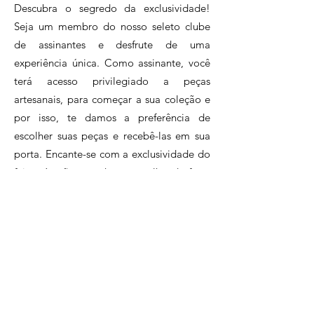
Descubra o segredo da exclusividade!
um acidente. Veio dele a
Seja um membro do nosso seleto clube
habilidade de trabalhar a
de assinantes e desfrute de uma
taboa, sempre com a ajuda
experiência única. Como assinante, você
da família na produção das
terá acesso privilegiado a peças
peças.
artesanais, para começar a sua coleção e
Rosa Maria:
por isso, te damos a preferência de
Rosa é uma especialista em
escolher suas peças e recebê-las em sua
macramê que vive na Região
porta. Encante-se com a exclusividade do
do Lagos no Rio de Janeiro e
feitos à mão e tenha o orgulho de fazer
seu trabalho com cordas está
parte de um círculo de inclusão e
presente nas alças das bolsas
sustentabilidade, apoiando o artesanato
que você encontra por aqui.
brasileiro.Assine agora e faça parte desse
clube exclusivo de apaixonados pelo
artesanato.
Clique e conheça nossos planos!