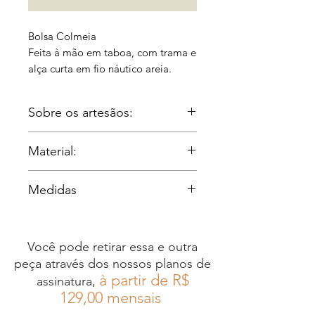
Bolsa Colmeia
Feita à mão em taboa, com trama e
alça curta em fio náutico areia.
Disponível também na cor preta.
Sobre os artesãos:
Irmãos Gomes:
Material:
Os Irmão Gomes são uma
família de oito irmãos da
Taboa
Medidas
Região dos Lagos, no Rio de
Janeiro, que aprendeu o
Largura: 20cm
ofício do artesanato com o já
Altura: 14cm
Você pode retirar essa e outra
falecido pai, um ex-
Profundidade: 6cm
peça através dos nossos planos de
caminhoneiro que precisou
Comprimento alças: 70cm
à partir de R$
assinatura,
se reinventar
12
9,00 mensais
profissionalmente após sofrer