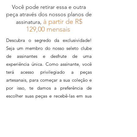
ofício do artesanato com o já
Ferragens Altero Metais
Você pode retirar essa e outra
falecido pai, um ex-
peça através dos nossos planos de
caminhoneiro que precisou
à partir de R$
assinatura,
se reinventar
12
9,00 mensais
profissionalmente após sofrer
Descubra o segredo da exclusividade!
um acidente. Veio dele a
Seja um membro do nosso seleto clube
habilidade de trabalhar a
de assinantes e desfrute de uma
taboa, sempre com a ajuda
experiência única. Como assinante, você
da família na produção das
terá acesso privilegiado a peças
peças.
artesanais, para começar a sua coleção e
Rosa Maria:
por isso, te damos a preferência de
Rosa é uma especialista em
escolher suas peças e recebê-las em sua
macramê que vive na Região
porta. Encante-se com a exclusividade do
do Lagos no Rio de Janeiro e
feitos à mão e tenha o orgulho de fazer
seu trabalho com cordas está
parte de um círculo de inclusão e
presente nas alças das bolsas
sustentabilidade, apoiando o artesanato
que você encontra por aqui.
brasileiro.Assine agora e faça parte desse