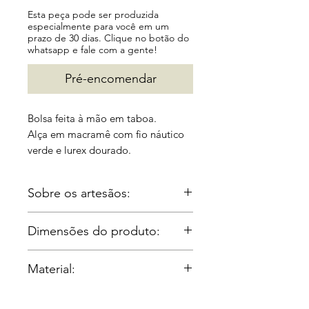
Esta peça pode ser produzida
especialmente para você em um
prazo de 30 dias. Clique no botão do
whatsapp e fale com a gente!
Pré-encomendar
Bolsa feita à mão em taboa.
Alça em macramê com fio náutico
verde e lurex dourado.
Disponível também em areia, vinho,
Sobre os artesãos:
preto e azul.
Irmãos Gomes:
Para maiores informações,
Dimensões do produto:
Os Irmão Gomes são uma
entre em contato através do nosso
família de oito irmãos da
Comp: 19cm Alt. : 15cm Largura:
WhatsApp +55 21 96983 7058
Material:
Região dos Lagos, no Rio de
8cm.
Janeiro, que aprendeu o
Taboa;
Peso: 0,3kg