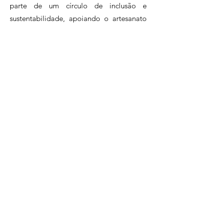
parte de um círculo de inclusão e
sustentabilidade, apoiando o artesanato
brasileiro.Assine agora e faça parte desse
clube exclusivo de apaixonados pelo
artesanato.
Clique e conheça nossos planos!
Perguntas Frequentes
Políticas da Loja
atendimento@artesadesign.com.br
. |
(21)96983-7058