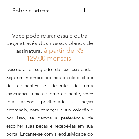
682 pétalas de flores de resíduos de
Sobre a artesã:
tecidos cru, café e dourado, essa
guirlanda é uma opção elegante e
Cristina Dias é uma artesã do
eco-friendly para decorar sua casa.
Rio de Janeiro, cuja paixão
Seu design delicado e sofisticado é
Você pode retirar essa e outra
pelas flores a levou a criar
perfeito para qualquer ambiente,
peça através dos nossos planos de
lindos objetos de decoração,
desde portas, salas de estar até
à partir de R$
assinatura,
escritórios.
de maneira completamente
12
9,00 mensais
sustentável. Utilizando
Descubra o segredo da exclusividade!
resíduos de tecido e filtros de
Seja um membro do nosso seleto clube
café reciclados como matéria-
de assinantes e desfrute de uma
prima, Cristina é uma mestra
experiência única. Como assinante, você
na arte de transformar o que
terá acesso privilegiado a peças
seria descartado em peças
artesanais, para começar a sua coleção e
encantadoras e funcionais.
por isso, te damos a preferência de
escolher suas peças e recebê-las em sua
porta. Encante-se com a exclusividade do