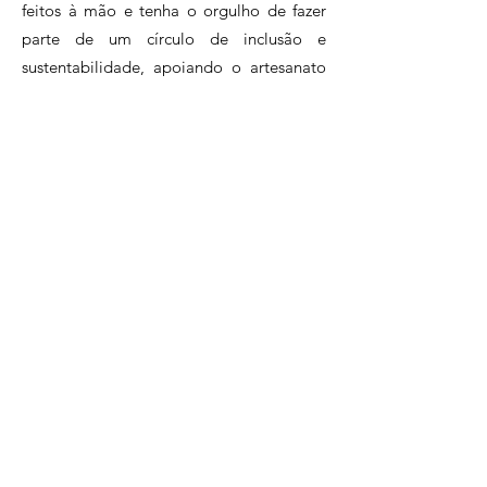
feitos à mão e tenha o orgulho de fazer
parte de um círculo de inclusão e
sustentabilidade, apoiando o artesanato
brasileiro.Assine agora e faça parte desse
clube exclusivo de apaixonados pelo
artesanato.
Clique e conheça nossos planos!
Perguntas Frequentes
Políticas da Loja
atendimento@artesadesign.com.br
. |
(21)96983-7058