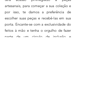
artesanais, para começar a sua coleção e
por isso, te damos a preferência de
escolher suas peças e recebê-las em sua
porta. Encante-se com a exclusividade do
feitos à mão e tenha o orgulho de fazer
parte de um círculo de inclusão e
sustentabilidade, apoiando o artesanato
brasileiro.Assine agora e faça parte desse
clube exclusivo de apaixonados pelo
artesanato.
Clique e conheça nossos planos!
Perguntas Frequentes