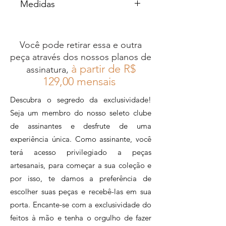
Medidas
Disponível também em ráfia
chocolate
Largura: 41cm
Altura: 29cm
Para maiores informações,
Você pode retirar essa e outra
Profundidade: 16cm
entre em contato através do nosso
peça através dos nossos planos de
Comprimento alça: 62cm
WhatsApp +55 21 96983 7058
à partir de R$
assinatura,
12
9,00 mensais
Descubra o segredo da exclusividade!
Seja um membro do nosso seleto clube
de assinantes e desfrute de uma
experiência única. Como assinante, você
terá acesso privilegiado a peças
artesanais, para começar a sua coleção e
por isso, te damos a preferência de
escolher suas peças e recebê-las em sua
porta. Encante-se com a exclusividade do
feitos à mão e tenha o orgulho de fazer