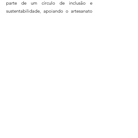
parte de um círculo de inclusão e
sustentabilidade, apoiando o artesanato
brasileiro.Assine agora e faça parte desse
clube exclusivo de apaixonados pelo
artesanato.
Clique e conheça nossos planos!
Perguntas Frequentes
Políticas da Loja
atendimento@artesadesign.com.br
. |
(21)96983-7058
Artesa Design LTDA - R. João Borges, 97 -