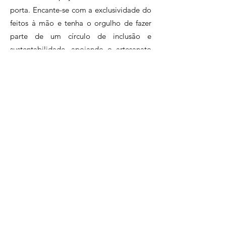
porta. Encante-se com a exclusividade do
entre em contato através do nosso
WhatsApp +55 21 96983 7058
feitos à mão e tenha o orgulho de fazer
parte de um círculo de inclusão e
sustentabilidade, apoiando o artesanato
brasileiro.Assine agora e faça parte desse
clube exclusivo de apaixonados pelo
artesanato.
Clique e conheça nossos planos!
Perguntas Frequentes
Políticas da Loja