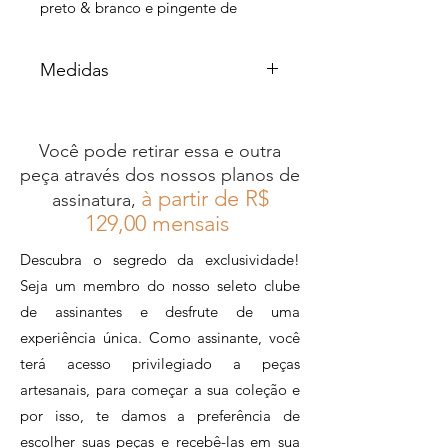
preto & branco e pingente de
lâmpada
encapado.
Medidas
Tamanho médio.
Largura: 36cm | Altura: 26cm |
Largura: 36cm
Profundidade: 16cm | Comprimento
Altura: 26cm
alças: 65cm
Você pode retirar essa e outra
Profundidade: 16cm
peça através dos nossos planos de
Comprimento alças: 65cm
Essa peça faz parte da nossa linha
à partir de R$
assinatura,
desenvolvida com material
12
9,00 mensais
sustentável
Descubra o segredo da exclusividade!
Disponível também em tamanho
Seja um membro do nosso seleto clube
grande e no fio náutico azul e
de assinantes e desfrute de uma
verde.
experiência única. Como assinante, você
Largura: 40cm | Altura: 32cm |
terá acesso privilegiado a peças
Profundidade: 17cm | Comprimento
artesanais, para começar a sua coleção e
alças: 65cm
por isso, te damos a preferência de
escolher suas peças e recebê-las em sua
Para maiores informações,