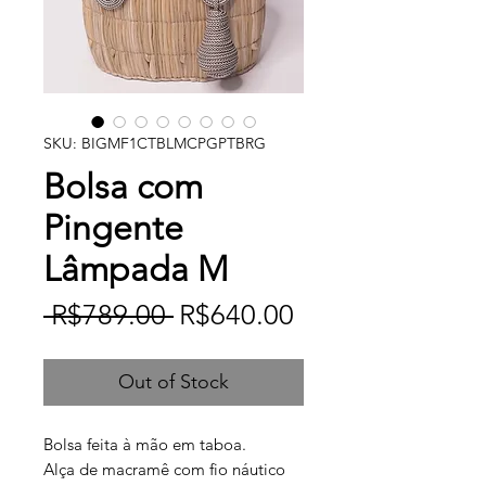
SKU: BIGMF1CTBLMCPGPTBRG
Bolsa com
Pingente
Lâmpada M
Regular
Sale
 R$789.00 
R$640.00
Price
Price
Out of Stock
Bolsa feita à mão em taboa.
Alça de macramê com fio náutico