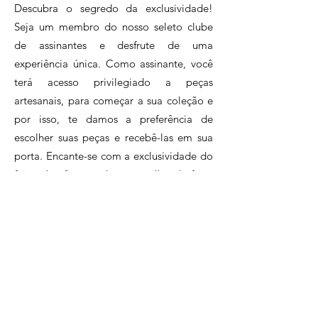
Descubra o segredo da exclusividade!
um acidente. Veio dele a
Seja um membro do nosso seleto clube
habilidade de trabalhar a
de assinantes e desfrute de uma
taboa, sempre com a ajuda
experiência única. Como assinante, você
da família na produção das
terá acesso privilegiado a peças
peças.
artesanais, para começar a sua coleção e
Rosa Maria:
por isso, te damos a preferência de
Rosa é uma especialista em
escolher suas peças e recebê-las em sua
macramê que vive na Região
porta. Encante-se com a exclusividade do
do Lagos no Rio de Janeiro e
feitos à mão e tenha o orgulho de fazer
seu trabalho com cordas está
parte de um círculo de inclusão e
presente nas alças das bolsas
sustentabilidade, apoiando o artesanato
que você encontra por aqui.
brasileiro.Assine agora e faça parte desse
clube exclusivo de apaixonados pelo
artesanato.
Clique e conheça nossos planos!