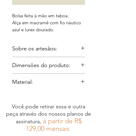
Bolsa feita à mão em taboa.
Alça em macramê com fio náutico
azul e lurex dourado.
Disponível também em verde,
Sobre os artesãos:
vinho, preto e areia.
Irmãos Gomes:
Para maiores informações,
Dimensões do produto:
Os Irmão Gomes são uma
entre em contato através do nosso
família de oito irmãos da
Comp: 19cm Alt. : 15cm Largura:
WhatsApp +55 21 96983 7058
Material:
Região dos Lagos, no Rio de
8cm.
Janeiro, que aprendeu o
Taboa;
Peso: 0,3kg
ofício do artesanato com o já
Ferragens Metais Altero
Você pode retirar essa e outra
falecido pai, um ex-
peça através dos nossos planos de
caminhoneiro que precisou
à partir de R$
assinatura,
se reinventar
12
9,00 mensais
profissionalmente após sofrer