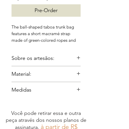
Pre-Order
The ball-shaped taboa trunk bag
features a short macramé strap
made of green-colored ropes and
balls covered in the same cord. Chic
and stylish, it is the perfect
Sobre os artesãos:
accessory to complement tailored
pieces. Material: taboa Artisan
Irmãos Gomes:
producers: Irmão Gomes and Mario
Material:
Os Irmão Gomes são uma
Freitas Dimensions: Length: 30cm
família de oito irmãos da
Taboa.
Height: 27.5cm Width: 18.5cm
Medidas
Região dos Lagos, no Rio de
Weight: 0.540 kg
Janeiro, que aprendeu o
Largura: 43cm
ofício do artesanato com o já
Altura: 28cm
Você pode retirar essa e outra
falecido pai, um ex-
Profundidade: 20cm
peça através dos nossos planos de
caminhoneiro que precisou
Comprimento alças: 50cm
à partir de R$
assinatura,