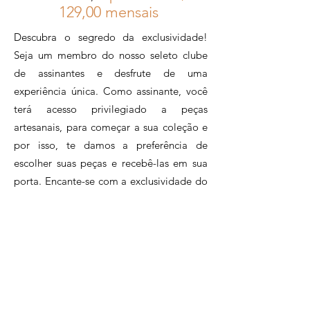
se reinventar
12
9,00 mensais
profissionalmente após sofrer
Descubra o segredo da exclusividade!
um acidente. Veio dele a
Seja um membro do nosso seleto clube
habilidade de trabalhar a
de assinantes e desfrute de uma
taboa, sempre com a ajuda
experiência única. Como assinante, você
da família na produção das
terá acesso privilegiado a peças
peças.
artesanais, para começar a sua coleção e
Rosa Maria:
por isso, te damos a preferência de
Rosa é uma especialista em
escolher suas peças e recebê-las em sua
macramê que vive na Região
porta. Encante-se com a exclusividade do
do Lagos no Rio de Janeiro e
feitos à mão e tenha o orgulho de fazer
seu trabalho com cordas está
parte de um círculo de inclusão e
presente nas alças das bolsas
sustentabilidade, apoiando o artesanato
que você encontra por aqui.
brasileiro.Assine agora e faça parte desse
clube exclusivo de apaixonados pelo
artesanato.