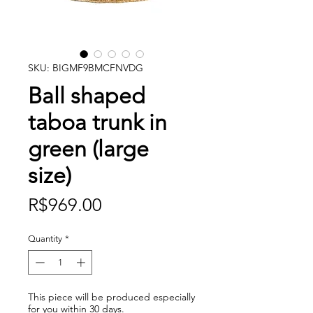
SKU: BIGMF9BMCFNVDG
Ball shaped
taboa trunk in
green (large
size)
Price
R$969.00
Quantity
*
This piece will be produced especially
for you within 30 days.